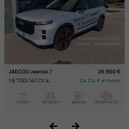
JAECOO Jaecoo 7
26.900 €
1.6 TGDI 147 CV aut. 4WD Exclusive
Da 214 € al mese
12/2024
35.500 Km
Benzina
108 KW/147 CV