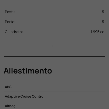
CV
Posti:
5
P
Kg
Porte:
5
P
20
Cilindrata:
1.995 cc
C
Allestimento
ABS
C
Adaptive Cruise Control
C
Airbag
C