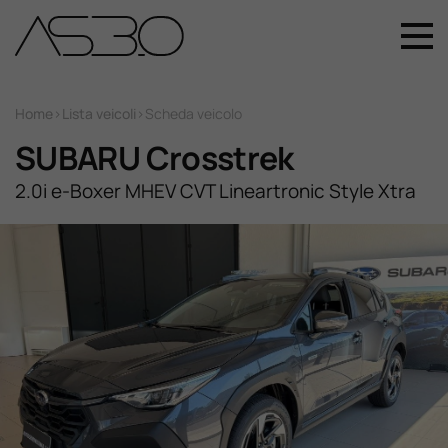
+39 049 899 4411
Home
Home
>
Lista veicoli
>
Scheda veicolo
SUBARU Crosstrek
Auto Nuove
2.0i e-Boxer MHEV CVT Lineartronic Style Xtra
Auto Usate
Promozioni
Assistenza
Novità Sui Nostri Veicoli