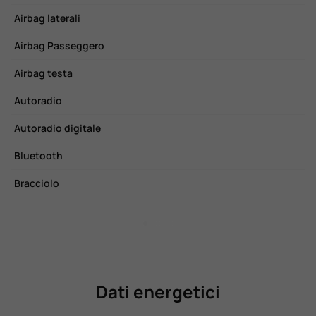
Airbag laterali
C
Airbag Passeggero
C
Airbag testa
C
Autoradio
E
Autoradio digitale
F
Bluetooth
F
Bracciolo
F
Dati energetici