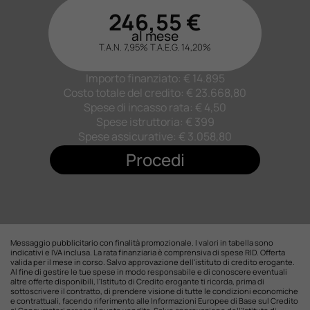
246,55
€
al mese
T.A.N. 7,95%
T.A.E.G.
14,20
%
Importo finanziato: €
14.895
Costo totale del credito: €
23.668,80
Spese di incasso rata: € 4,50
Spese istruttoria: € 399
Spese assicurative: €
3.058,80
Procedi
Messaggio pubblicitario con finalità promozionale. I valori in tabella sono
indicativi e IVA inclusa. La rata finanziaria è comprensiva di spese RID. Offerta
valida per il mese in corso. Salvo approvazione dell'istituto di credito erogante.
Al fine di gestire le tue spese in modo responsabile e di conoscere eventuali
altre offerte disponibili, l'Istituto di Credito erogante ti ricorda, prima di
sottoscrivere il contratto, di prendere visione di tutte le condizioni economiche
e contrattuali, facendo riferimento alle Informazioni Europee di Base sul Credito