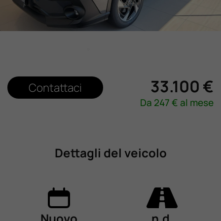
Lavora Con Noi
Contattaci
33.100 €
Contattaci
Da
247
€ al mese
Dettagli del veicolo
Nuovo
n.d.