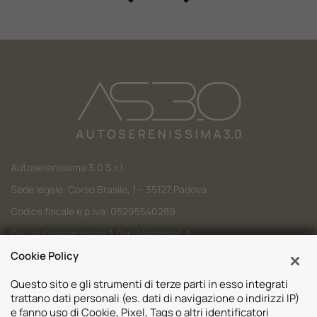
Autoserenissima 3.0 S.r.l.
Sede legale: Corso Brasile, 1 – 35127 Padova
Codice fiscale e p.iva: 05295540289
Pec:
autoserenissima3.0srl@legalmail.it
Cookie Policy
Codice SDI: M5UXCR1
Questo sito e gli strumenti di terze parti in esso integrati
trattano dati personali (es. dati di navigazione o indirizzi IP)
e fanno uso di Cookie, Pixel, Tags o altri identificatori