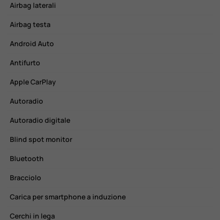
Airbag laterali
C
Airbag testa
C
Android Auto
C
Antifurto
E
Apple CarPlay
F
Autoradio
F
Autoradio digitale
F
Blind spot monitor
H
Bluetooth
H
Bracciolo
I
Carica per smartphone a induzione
L
Cerchi in lega
R