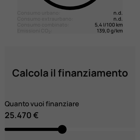
Consumo urbano:
n.d.
Consumo extraurbano:
n.d.
Consumo combinato:
5,4 l/100 km
Emissioni CO
:
139,0 g/km
2
Calcola il finanziamento
Quanto vuoi finanziare
25.470 €