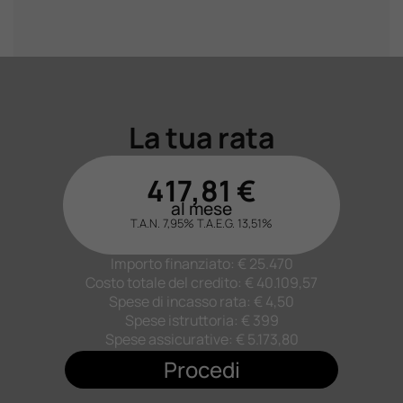
La tua rata
417,81
€
al mese
T.A.N. 7,95%
T.A.E.G.
13,51
%
Importo finanziato: €
25.470
Costo totale del credito: €
40.109,57
Spese di incasso rata: € 4,50
Spese istruttoria: € 399
Spese assicurative: €
5.173,80
Procedi