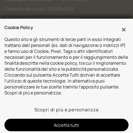
Codice fiscale e p.iva: 05295540289
Pec:
autoserenissima3.0srl@legalmail.it
Cookie Policy
Codice SDI: M5UXCR1
Questo sito e gli strumenti di terze parti in esso integrati
trattano dati personali (es. dati di navigazione o indirizzi IP)
e fanno uso di Cookie, Pixel, Tags o altri identificatori
necessari per il funzionamento e per il raggiungimento delle
Sedi
finalità descritte nella cookie policy, tra cui il miglioramento
delle funzionalità del sito e la pubblicità personalizzata.
Volvo Padova
Risorse
Cliccando sul pulsante Accetta Tutti dichiari di accettare
Volvo Venezia
l'utilizzo di queste tecnologie. In alternativa puoi
Valuta il tuo Usato
Usato Padova
personalizzare le tue scelte tramite l'apposito pulsante.
Contatti
Mazda Padova
Scopri di più e personalizza.
Promozioni
Subaru Bassano del Grappa
2026 © Autoserenissima 3.0 Srl. Tutti i diritti riservati.
Subaru Vicenza
Scopri di più e personalizza
Privacy Policy
Cookie Policy
Whistleblowing
Lynk&co. Padova
Informativa videosorveglianza
Lynk&co. Venezia
Informativa sulla trasparenza assicurativa
Accetta tutti
Polestar Padova
Designed by: