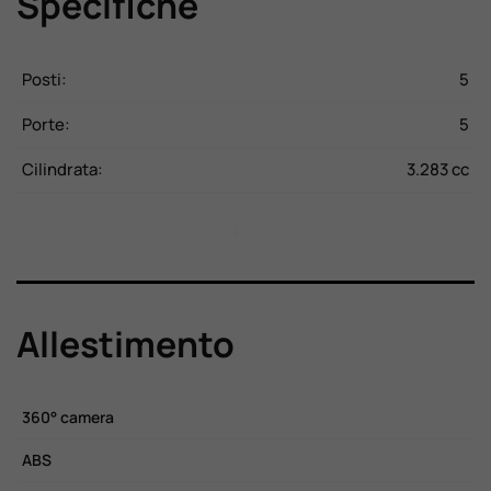
Specifiche
CV
Posti:
5
P
Kg
Porte:
5
P
28
Cilindrata:
3.283 cc
C
Allestimento
360° camera
C
ABS
C