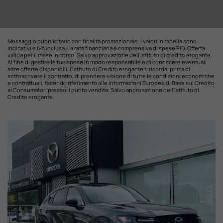
Messaggio pubblicitario con finalità promozionale. I valori in tabella sono
indicativi e IVA inclusa. La rata finanziaria è comprensiva di spese RID. Offerta
valida per il mese in corso. Salvo approvazione dell'istituto di credito erogante.
Al fine di gestire le tue spese in modo responsabile e di conoscere eventuali
altre offerte disponibili, l'Istituto di Credito erogante ti ricorda, prima di
sottoscrivere il contratto, di prendere visione di tutte le condizioni economiche
e contrattuali, facendo riferimento alle Informazioni Europee di Base sul Credito
ai Consumatori presso il punto vendita. Salvo approvazione dell'Istituto di
Credito erogante.