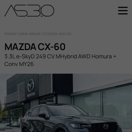
+39 049 899 4411
Home
Home
>
Lista veicoli
>
Scheda veicolo
MAZDA CX-60
Auto Nuove
3.3L e-SkyD 249 CV MHybrid AWD Homura +
Conv MY26
Auto Usate
Promozioni
Assistenza
Novità Sui Nostri Veicoli