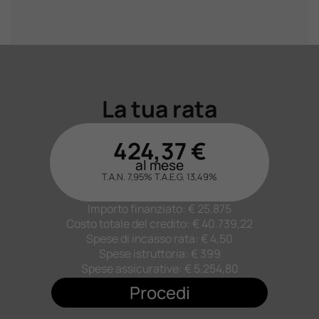
La tua rata
424,37
€
al mese
T.A.N. 7,95%
T.A.E.G.
13,49
%
Importo finanziato: €
25.875
Costo totale del credito: €
40.739,22
Spese di incasso rata: € 4,50
Spese istruttoria: € 399
Spese assicurative: €
5.254,80
Procedi