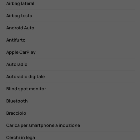
Airbag laterali
C
Airbag testa
C
Android Auto
C
Antifurto
E
Apple CarPlay
F
Autoradio
F
Autoradio digitale
F
Blind spot monitor
H
Bluetooth
H
Bracciolo
I
Carica per smartphone a induzione
L
Cerchi in lega
R