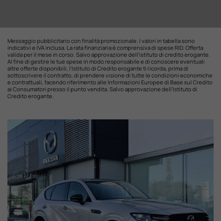
Messaggio pubblicitario con finalità promozionale. I valori in tabella sono
indicativi e IVA inclusa. La rata finanziaria è comprensiva di spese RID. Offerta
valida per il mese in corso. Salvo approvazione dell'istituto di credito erogante.
Al fine di gestire le tue spese in modo responsabile e di conoscere eventuali
altre offerte disponibili, l'Istituto di Credito erogante ti ricorda, prima di
sottoscrivere il contratto, di prendere visione di tutte le condizioni economiche
e contrattuali, facendo riferimento alle Informazioni Europee di Base sul Credito
ai Consumatori presso il punto vendita. Salvo approvazione dell'Istituto di
Credito erogante.