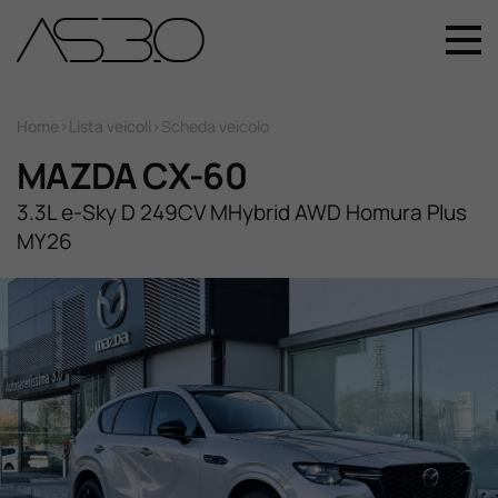
+39 049 899 4411
Home
Home
>
Lista veicoli
>
Scheda veicolo
MAZDA CX-60
Auto Nuove
3.3L e-Sky D 249CV MHybrid AWD Homura Plus
MY26
Auto Usate
Promozioni
Assistenza
Novità Sui Nostri Veicoli