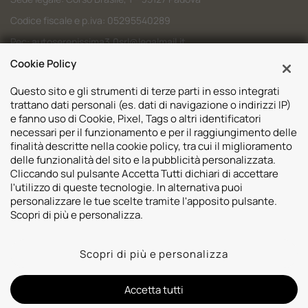
Codice fiscale e p.iva: 05295540289
Pec:
autoserenissima3.0srl@legalmail.it
Cookie Policy
Codice SDI: M5UXCR1
Questo sito e gli strumenti di terze parti in esso integrati
trattano dati personali (es. dati di navigazione o indirizzi IP)
e fanno uso di Cookie, Pixel, Tags o altri identificatori
necessari per il funzionamento e per il raggiungimento delle
Sedi
finalità descritte nella cookie policy, tra cui il miglioramento
delle funzionalità del sito e la pubblicità personalizzata.
Volvo Padova
Risorse
Cliccando sul pulsante Accetta Tutti dichiari di accettare
Volvo Venezia
l'utilizzo di queste tecnologie. In alternativa puoi
Valuta il tuo Usato
Usato Padova
personalizzare le tue scelte tramite l'apposito pulsante.
Contatti
Mazda Padova
Scopri di più e personalizza.
Promozioni
Subaru Bassano del Grappa
2026 © Autoserenissima 3.0 Srl. Tutti i diritti riservati.
Subaru Vicenza
Scopri di più e personalizza
Privacy Policy
Cookie Policy
Whistleblowing
Lynk&co. Padova
Informativa videosorveglianza
Lynk&co. Venezia
Informativa sulla trasparenza assicurativa
Accetta tutti
Polestar Padova
Designed by: