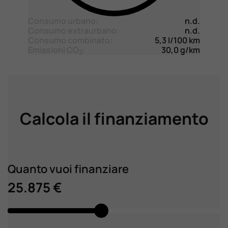
Consumo urbano:
n.d.
Consumo extraurbano:
n.d.
Consumo combinato:
5,3 l/100 km
Emissioni CO
:
30,0 g/km
2
Calcola il finanziamento
Quanto vuoi finanziare
25.875 €