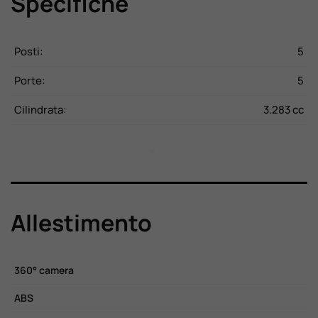
Specifiche
CV
Posti:
5
P
Kg
Porte:
5
P
28
Cilindrata:
3.283 cc
C
Allestimento
360° camera
C
ABS
C