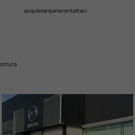
acquista
ripara
contattaci
Homura