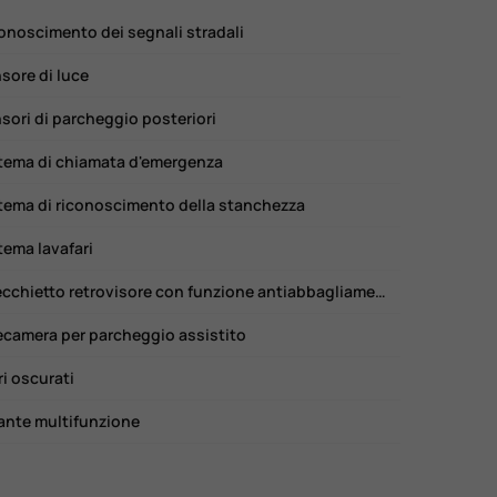
onoscimento dei segnali stradali
sore di luce
sori di parcheggio posteriori
tema di chiamata d'emergenza
tema di riconoscimento della stanchezza
tema lavafari
Specchietto retrovisore con funzione antiabbagliamento
ecamera per parcheggio assistito
ri oscurati
ante multifunzione