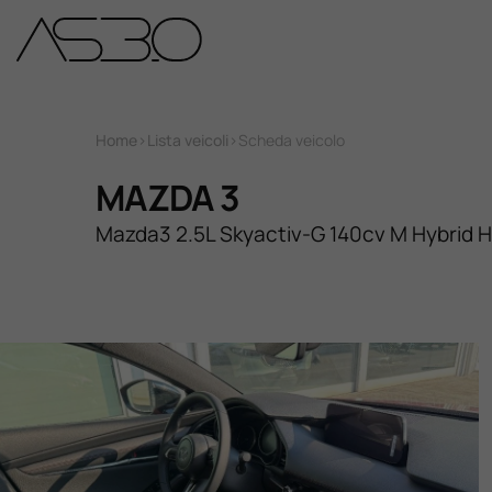
Home
Home
>
Lista veicoli
>
Scheda veicolo
Auto Nuove
MAZDA 3
Mazda3 2.5L Skyactiv-G 140cv M Hybrid 
Auto Usate
Promozioni
Assistenza
Novità Sui Nostri Veicoli