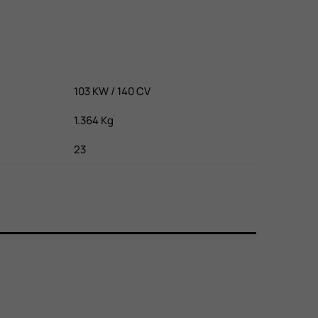
103 KW / 140 CV
1.364 Kg
23