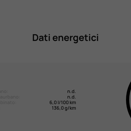
Dati energetici
ano:
n.d.
aurbano:
n.d.
binato:
6,0 l/100 km
:
136,0 g/km