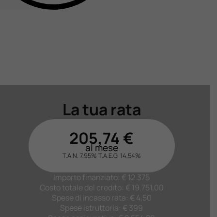
La tua rata
205,74
€
al mese
T.A.N. 7,95%
T.A.E.G.
14,54
%
Importo finanziato: €
12.375
Costo totale del credito: €
19.751,00
Spese di incasso rata: € 4,50
Spese istruttoria: € 399