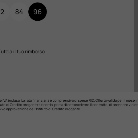
72
84
96
Tutela il tuo rimborso.
e IVA inclusa. La rata finanziaria è comprensiva di spese RID. Offerta valida per il mese i
uto di Credito erogante ti ricorda, prima di sottoscrivere il contratto, di prendere visi
lvo approvazione dell'Istituto di Credito erogante.