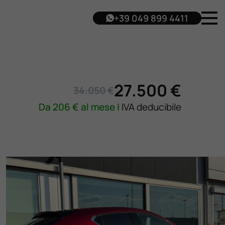
+39 049 899 4411
27.500 €
34.050 €
Da
206
€ al mese |
IVA deducibile