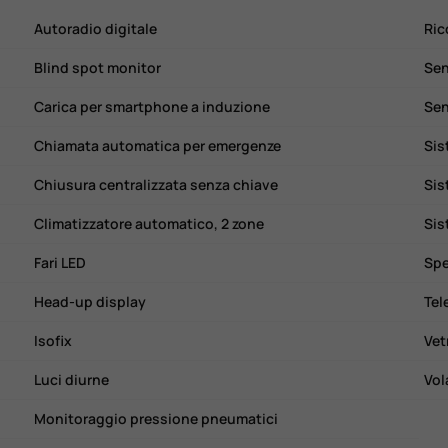
Autoradio digitale
Ric
Blind spot monitor
Sen
Carica per smartphone a induzione
Sen
Chiamata automatica per emergenze
Sis
Chiusura centralizzata senza chiave
Sis
Climatizzatore automatico, 2 zone
Sis
Fari LED
Head-up display
Tel
Isofix
Vet
Luci diurne
Vol
Monitoraggio pressione pneumatici