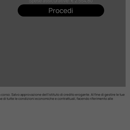
Spese assicurative: €
2.554,80
Procedi
n corso. Salvo approvazione dell'istituto di credito erogante. Al fine di gestire le tue
one di tutte le condizioni economiche e contrattuali, facendo riferimento alle