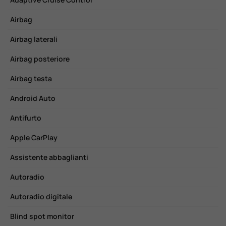
Airbag
C
Airbag laterali
C
Airbag posteriore
C
Airbag testa
C
Android Auto
C
Antifurto
C
Apple CarPlay
E
Assistente abbaglianti
F
Autoradio
F
Autoradio digitale
F
Blind spot monitor
H