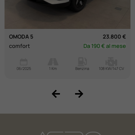
OMODA 5
23.800 €
comfort
Da 190 € al mese
06/2025
1 Km
Benzina
108 KW/147 CV