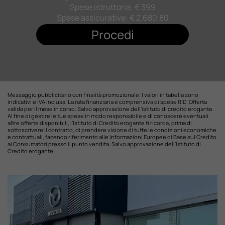
Spese istruttoria: € 399
Spese assicurative: €
2.680,80
Procedi
Messaggio pubblicitario con finalità promozionale. I valori in tabella sono
indicativi e IVA inclusa. La rata finanziaria è comprensiva di spese RID. Offerta
valida per il mese in corso. Salvo approvazione dell'istituto di credito erogante.
Al fine di gestire le tue spese in modo responsabile e di conoscere eventuali
altre offerte disponibili, l'Istituto di Credito erogante ti ricorda, prima di
sottoscrivere il contratto, di prendere visione di tutte le condizioni economiche
e contrattuali, facendo riferimento alle Informazioni Europee di Base sul Credito
ai Consumatori presso il punto vendita. Salvo approvazione dell'Istituto di
Credito erogante.