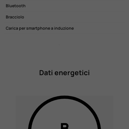
Bluetooth
I
Bracciolo
I
Carica per smartphone a induzione
L
Dati energetici
B