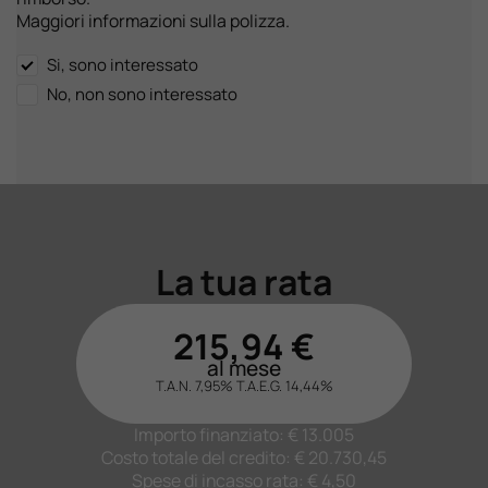
Maggiori informazioni sulla polizza.
Si, sono interessato
No, non sono interessato
La tua rata
215,94
€
al mese
T.A.N. 7,95%
T.A.E.G.
14,44
%
Importo finanziato: €
13.005
Costo totale del credito: €
20.730,45
Spese di incasso rata: € 4,50