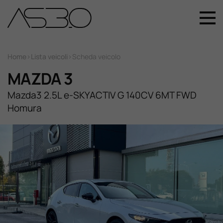
+39 049 899 4411
Home
Home
>
Lista veicoli
>
Scheda veicolo
MAZDA 3
Auto Nuove
Mazda3 2.5L e-SKYACTIV G 140CV 6MT FWD
Homura
Auto Usate
Promozioni
Assistenza
Novità Sui Nostri Veicoli