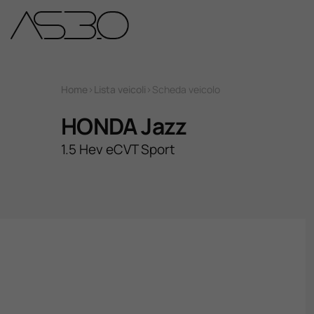
Home
Home
>
Lista veicoli
>
Scheda veicolo
Auto Nuove
HONDA Jazz
1.5 Hev eCVT Sport
Auto Usate
Promozioni
Assistenza
Novità Sui Nostri Veicoli