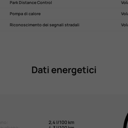
Park Distance Control
Vol
Pompa di calore
Vol
Riconoscimento dei segnali stradali
Vol
Dati energetici
ano:
2,4 l/100 km
aurbano:
4,3 l/100 km