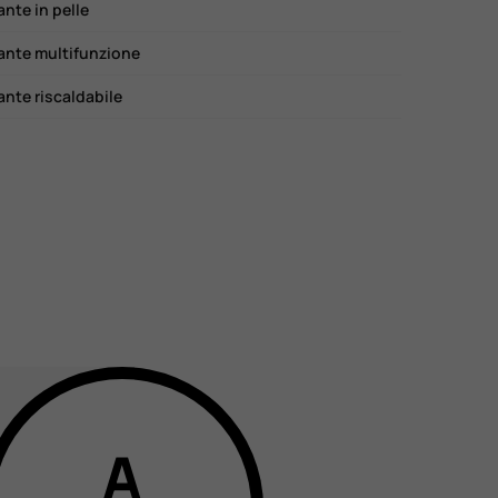
ante in pelle
ante multifunzione
ante riscaldabile
A