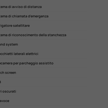
tema di avviso di distanza
tema di chiamata d'emergenza
igatore satellitare
tema di riconoscimento della stanchezza
und system
cchietti laterali elettrici
ecamera per parcheggio assistito
ch screen
B
ri oscurati
avoce