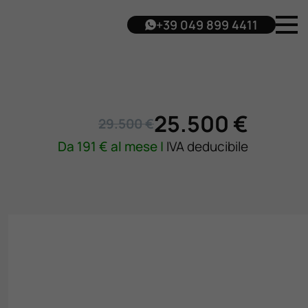
+39 049 899 4411
25.500 €
29.500 €
Da
191
€ al mese |
IVA deducibile