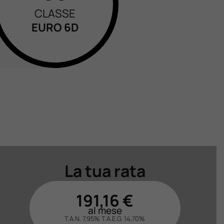
CLASSE
EURO 6D
La tua rata
191,16
€
al mese
T.A.N. 7,95%
T.A.E.G.
14,70
%