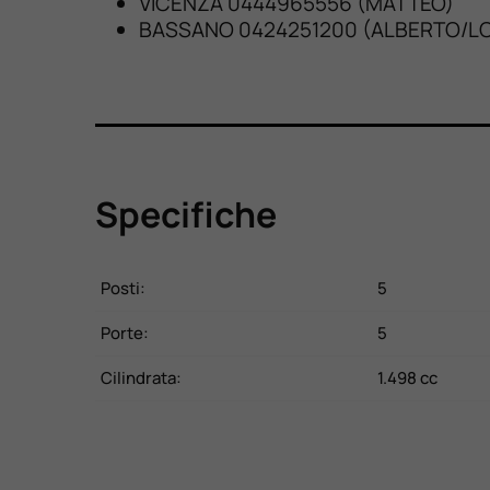
VICENZA 0444965556 (MATTEO)
BASSANO 0424251200 (ALBERTO/L
Specifiche
Posti:
5
Porte:
5
Cilindrata:
1.498 cc