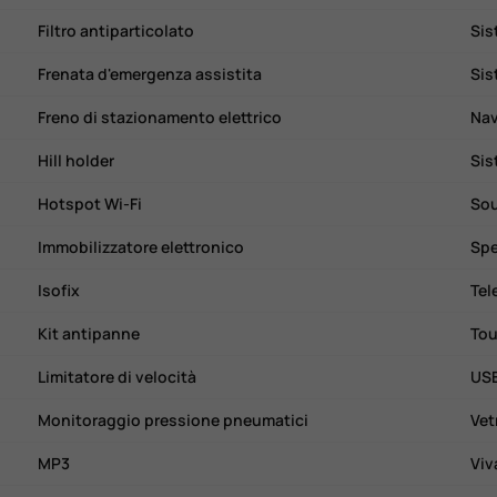
Filtro antiparticolato
Sis
Frenata d'emergenza assistita
Sis
Freno di stazionamento elettrico
Nav
Hill holder
Sis
Hotspot Wi-Fi
So
Immobilizzatore elettronico
Spe
Isofix
Tel
Kit antipanne
Tou
Limitatore di velocità
US
Monitoraggio pressione pneumatici
Vet
MP3
Viv