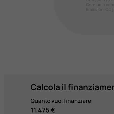
Consumo com
Emissioni CO
2
Calcola il finanziame
Quanto vuoi finanziare
11.475 €