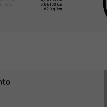
binato:
3,6 l/100 km
:
82,0 g/km
nto