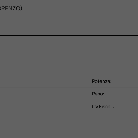
ORENZO)
Potenza:
Peso:
CV Fiscali: