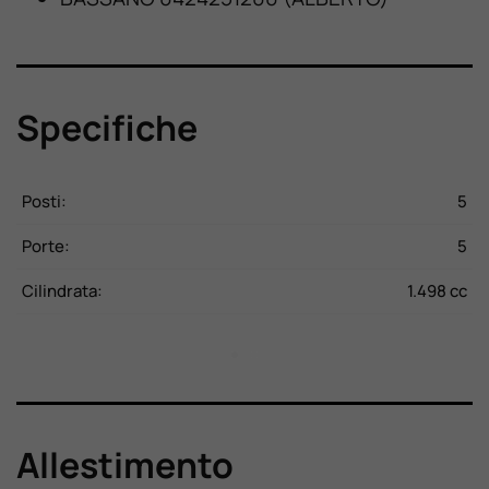
Specifiche
CV
Posti:
5
P
Kg
Porte:
5
P
16
Cilindrata:
1.498 cc
C
Allestimento