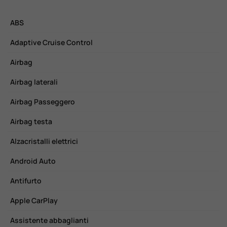
ABS
C
Adaptive Cruise Control
C
Airbag
C
Airbag laterali
C
Airbag Passeggero
C
Airbag testa
C
Alzacristalli elettrici
E
Android Auto
F
Antifurto
F
Apple CarPlay
F
Assistente abbaglianti
H