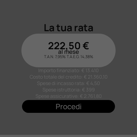
La tua rata
222,50
€
al mese
T.A.N. 7,95%
T.A.E.G.
14,38
%
Importo finanziato: €
13.410
Costo totale del credito: €
21.360,10
Spese di incasso rata: € 4,50
Spese istruttoria: € 399
Spese assicurative: €
2.761,80
Procedi