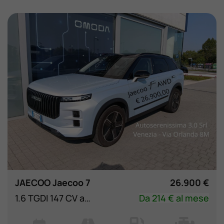
JAECOO Jaecoo 7
26.900 €
1.6 TGDI 147 CV aut. 4WD Exclusive
Da 214 € al mese