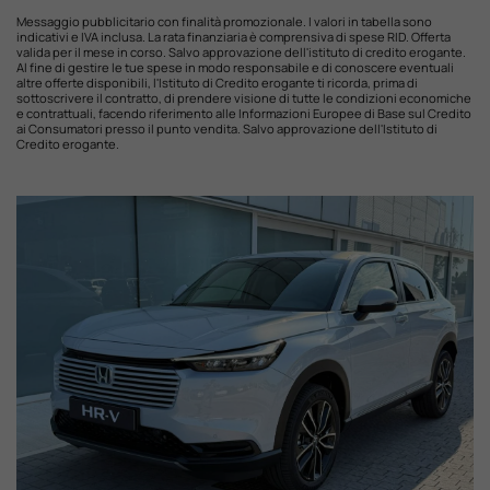
Messaggio pubblicitario con finalità promozionale. I valori in tabella sono
indicativi e IVA inclusa. La rata finanziaria è comprensiva di spese RID. Offerta
valida per il mese in corso. Salvo approvazione dell'istituto di credito erogante.
Al fine di gestire le tue spese in modo responsabile e di conoscere eventuali
altre offerte disponibili, l'Istituto di Credito erogante ti ricorda, prima di
sottoscrivere il contratto, di prendere visione di tutte le condizioni economiche
e contrattuali, facendo riferimento alle Informazioni Europee di Base sul Credito
ai Consumatori presso il punto vendita. Salvo approvazione dell'Istituto di
Credito erogante.