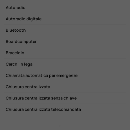
Autoradio
H
Autoradio digitale
I
Bluetooth
I
Boardcomputer
K
Bracciolo
L
Cerchi in lega
M
Chiamata automatica per emergenze
P
Chiusura centralizzata
P
Chiusura centralizzata senza chiave
R
Chiusura centralizzata telecomandata
S