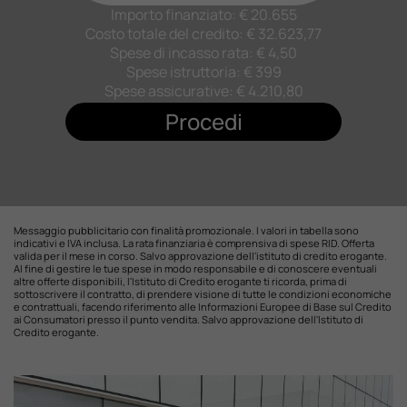
Importo finanziato: €
20.655
Costo totale del credito: €
32.623,77
Spese di incasso rata: € 4,50
Spese istruttoria: € 399
Spese assicurative: €
4.210,80
Procedi
Messaggio pubblicitario con finalità promozionale. I valori in tabella sono
indicativi e IVA inclusa. La rata finanziaria è comprensiva di spese RID. Offerta
valida per il mese in corso. Salvo approvazione dell'istituto di credito erogante.
Al fine di gestire le tue spese in modo responsabile e di conoscere eventuali
altre offerte disponibili, l'Istituto di Credito erogante ti ricorda, prima di
sottoscrivere il contratto, di prendere visione di tutte le condizioni economiche
e contrattuali, facendo riferimento alle Informazioni Europee di Base sul Credito
ai Consumatori presso il punto vendita. Salvo approvazione dell'Istituto di
Credito erogante.