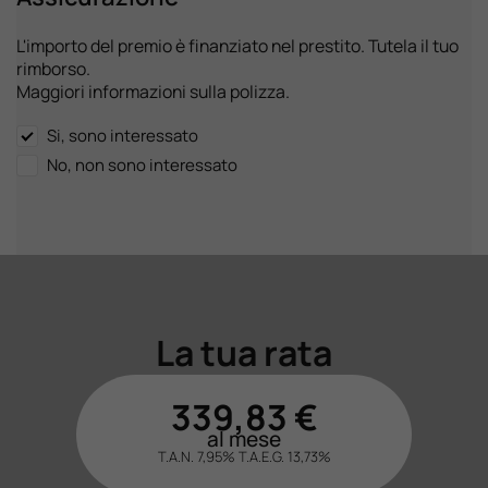
L'importo del premio è finanziato nel prestito. Tutela il tuo
rimborso.
Maggiori informazioni sulla polizza.
Si, sono interessato
No, non sono interessato
La tua rata
339,83
€
al mese
T.A.N. 7,95%
T.A.E.G.
13,73
%