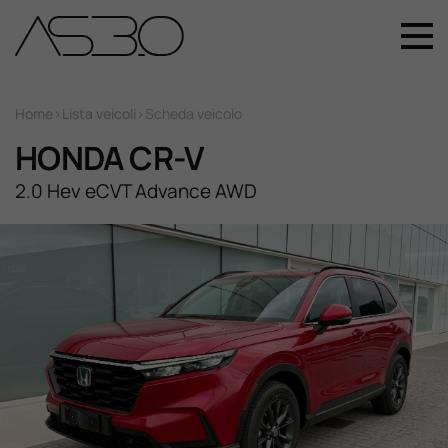
+39 049 899 4411
Home
Home
>
Lista veicoli
>
Scheda veicolo
HONDA CR-V
Auto Nuove
2.0 Hev eCVT Advance AWD
Auto Usate
Promozioni
Assistenza
Novità Sui Nostri Veicoli