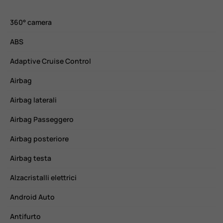
360° camera
C
ABS
C
Adaptive Cruise Control
C
Airbag
C
Airbag laterali
E
Airbag Passeggero
F
Airbag posteriore
F
Airbag testa
F
Alzacristalli elettrici
F
Android Auto
H
Antifurto
H