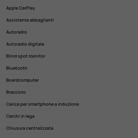
Apple CarPlay
H
Assistente abbaglianti
I
Autoradio
I
Autoradio digitale
I
Blind spot monitor
K
Bluetooth
L
Boardcomputer
L
Bracciolo
L
Carica per smartphone a induzione
M
Cerchi in lega
P
Chiusura centralizzata
P