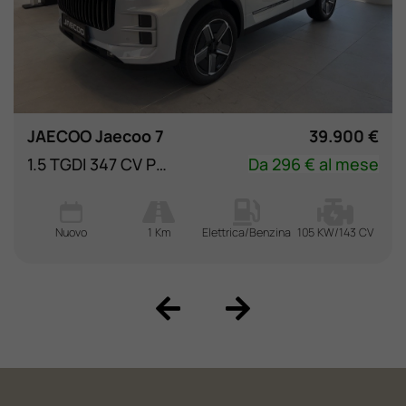
JAECOO Jaecoo 7
39.900 €
1.5 TGDI 347 CV PHEV Exclusive
Da 296 € al mese
Nuovo
1 Km
Elettrica/Benzina
105 KW/143 CV