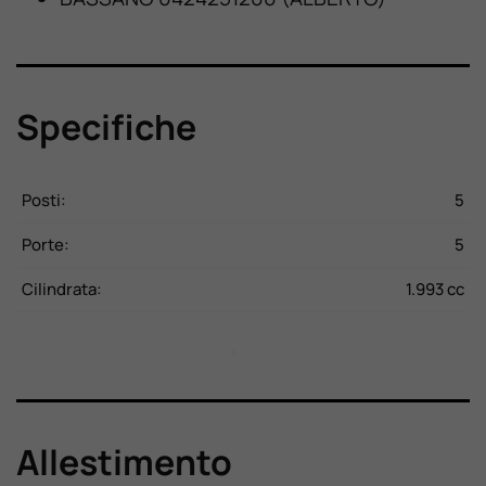
Specifiche
CV
Posti:
5
P
Kg
Porte:
5
P
20
Cilindrata:
1.993 cc
C
Allestimento