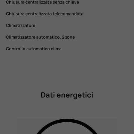
Chiusura centralizzata senza chiave
P
Chiusura centralizzata telecomandata
P
Climatizzatore
R
Climatizzatore automatico, 2 zone
R
Controllo automatico clima
S
Dati energetici