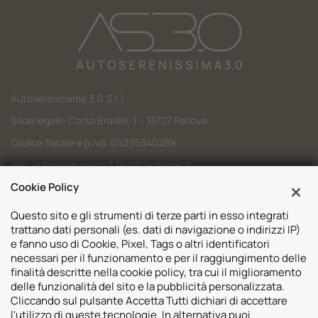
Autoserenissima 3.0 S.r.l.
Sede legale: Corso Brasile, 1 – 35127 Padova
Codice fiscale e p.iva: 05295540289
Pec:
autoserenissima3.0srl@legalmail.it
Cookie Policy
Codice SDI: M5UXCR1
Questo sito e gli strumenti di terze parti in esso integrati
trattano dati personali (es. dati di navigazione o indirizzi IP)
e fanno uso di Cookie, Pixel, Tags o altri identificatori
necessari per il funzionamento e per il raggiungimento delle
Sedi
finalità descritte nella cookie policy, tra cui il miglioramento
delle funzionalità del sito e la pubblicità personalizzata.
Volvo Padova
Risorse
Cliccando sul pulsante Accetta Tutti dichiari di accettare
Volvo Venezia
l'utilizzo di queste tecnologie. In alternativa puoi