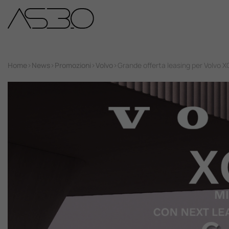
Home
Home
>
News
>
Promozioni
>
Volvo
>
Grande offerta leasing per Volvo 
Auto Nuove
Auto Usate
Promozioni
Assistenza
Novità Sui Nostri Veicoli