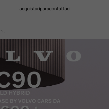
acquista
ripara
contattaci
XC90