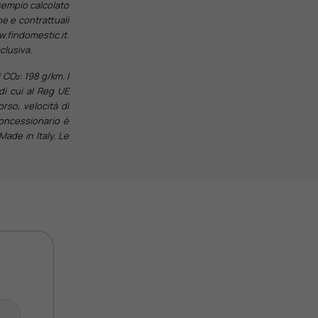
sempio calcolato
he e contrattuali
w.findomestic.it.
clusiva.
CO₂: 198 g/km. I
di cui al Reg UE
orso, velocità di
concessionario è
Made in Italy. Le