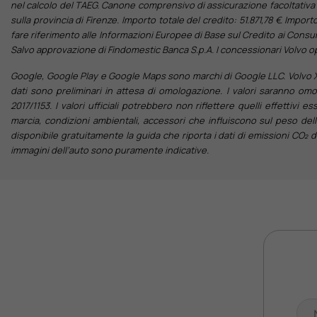
nel calcolo del TAEG. Canone comprensivo di assicurazione facoltativa 
sulla provincia di Firenze. Importo totale del credito: 51.871,78 €. Impo
fare riferimento alle Informazioni Europee di Base sul Credito ai Consuma
Salvo approvazione di Findomestic Banca S.p.A. I concessionari Volvo op
Google, Google Play e Google Maps sono marchi di Google LLC. Volvo XC
dati sono preliminari in attesa di omologazione. I valori saranno omol
2017/1153. I valori ufficiali potrebbero non riflettere quelli effettivi e
marcia, condizioni ambientali, accessori che influiscono sul peso del
disponibile gratuitamente la guida che riporta i dati di emissioni CO₂ 
immagini dell’auto sono puramente indicative.