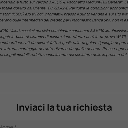
incendio e furto sul veicolo 3.451,79 €. Pacchetto Medium-Full Generali. E
rto totale dovuto dal Cliente: 60.723,42 €. Per tutte le condizioni economic
tori (IEBCC) e/o ai Fogli Informativi presso il punto vendita e sul sito ww
erano quali intermediari del credito per Findomestic Banca SpA, non in es
90. Valori massimi nel ciclo combinato: consumo: 8,8 l/100 km. Emissioni 
ogati in base al sistema di misurazione riferito al ciclo di prova WLTP, 
ssendo influenzati da diversi fattori quali: stile di guida, tipologia di perc
la vettura, montaggio di ruote diverse da quelle di serie. Presso ogni 
dei singoli modelli redatta annualmente dal Ministero delle Imprese e del 
Inviaci la tua richiesta
Nome *