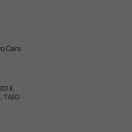
vo Cars
201 €.
%, TAEG