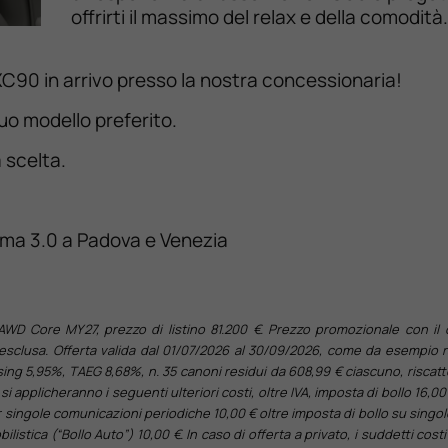
offrirti il massimo del relax e della comodità.
 XC90 in arrivo presso la nostra concessionaria!
tuo modello preferito.
a scelta.
sima 3.0 a Padova e Venezia
AWD Core MY27, prezzo di listino 81.200 €. Prezzo promozionale con il 
esclusa. Offerta valida dal 01/07/2026 al 30/09/2026, come da esempio 
sing 5,95%, TAEG 8,68%, n. 35 canoni residui da 608,99 € ciascuno, riscatt
si applicheranno i seguenti ulteriori costi, oltre IVA, imposta di bollo 16,00
 singole comunicazioni periodiche 10,00 € oltre imposta di bollo su singo
ica (“Bollo Auto”) 10,00 €. In caso di offerta a privato, i suddetti costi