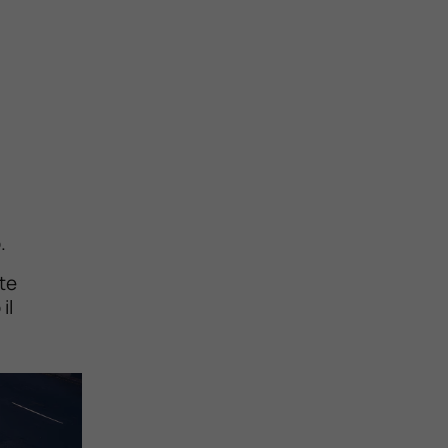
.
tte
il