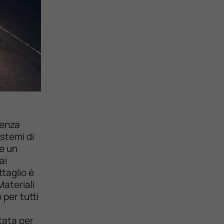
senza
istemi di
 e un
ai
ttaglio è
ateriali
 per tutti
tata per